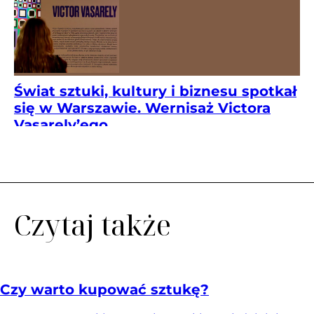
Świat sztuki, kultury i biznesu spotkał
się w Warszawie. Wernisaż Victora
Vasarely’ego...
Czytaj także
Czy warto kupować sztukę?