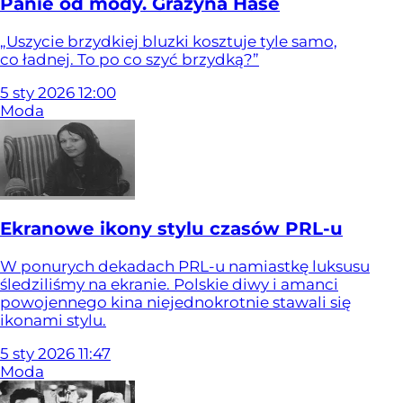
Panie od mody. Grażyna Hase
„Uszycie brzydkiej bluzki kosztuje tyle samo,
co ładnej. To po co szyć brzydką?”
5
sty
2026
12:00
Moda
Ekranowe ikony stylu czasów PRL-u
W ponurych dekadach PRL-u namiastkę luksusu
śledziliśmy na ekranie. Polskie diwy i amanci
powojennego kina niejednokrotnie stawali się
ikonami stylu.
5
sty
2026
11:47
Moda