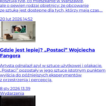
kosztują tyle, co mieszkanie w Warszawie,
ale o pewien rodzaj obietnicy: że obcowanie
ze sztuką jest dostępne dla tych, którzy mają czas,...
20
lut
2026
14:52
Gdzie jest lepiej? „Postaci” Wojciecha
Fangora
Artysta odnalazł azyl w sztuce użytkowej i plakacie.
„Postaci” pozostały w jego sztuce istotnym punktem
wyjścia do późniejszych eksperymentów
z przestrzenią i percepcją.
8
sty
2026
13:39
Wydarzenia