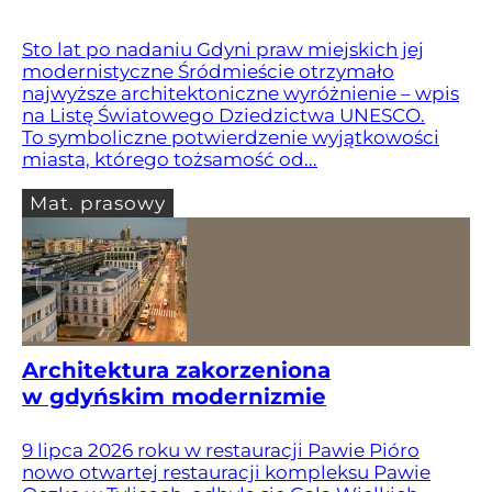
Sto lat po nadaniu Gdyni praw miejskich jej
modernistyczne Śródmieście otrzymało
najwyższe architektoniczne wyróżnienie – wpis
na Listę Światowego Dziedzictwa UNESCO.
To symboliczne potwierdzenie wyjątkowości
miasta, którego tożsamość od...
Mat. prasowy
Architektura zakorzeniona
w gdyńskim modernizmie
9 lipca 2026 roku w restauracji Pawie Pióro
nowo otwartej restauracji kompleksu Pawie