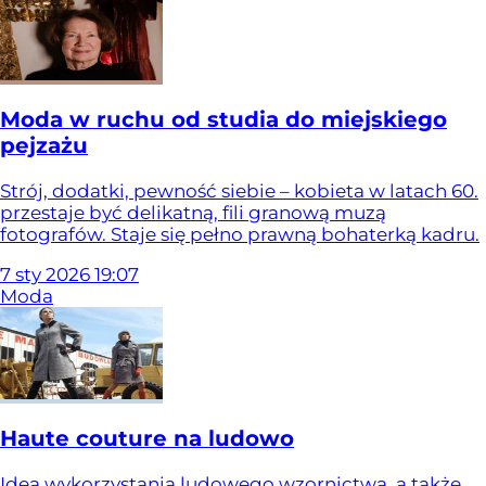
Moda w ruchu od studia do miejskiego
pejzażu
Strój, dodatki, pewność siebie – kobieta w latach 60.
przestaje być delikatną, fili granową muzą
fotografów. Staje się pełno prawną bohaterką kadru.
7
sty
2026
19:07
Moda
Haute couture na ludowo
Idea wykorzystania ludowego wzornictwa, a także