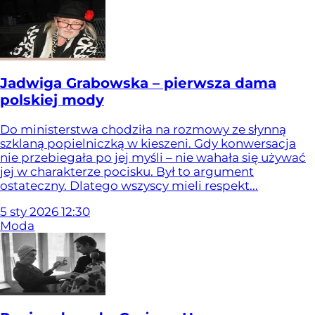
Jadwiga Grabowska – pierwsza dama
polskiej mody
Do ministerstwa chodziła na rozmowy ze słynną
szklaną popielniczką w kieszeni. Gdy konwersacja
nie przebiegała po jej myśli – nie wahała się używać
jej w charakterze pocisku. Był to argument
ostateczny. Dlatego wszyscy mieli respekt...
5
sty
2026
12:30
Moda