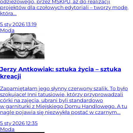
odzieżowego, przez MSKPU, aż do realizacji
projektów dla czołowych edytoriali – tworzy modę,
która...
5
sty
2026
13:19
Moda
Jerzy Antkowiak: sztuka życia – sztuka
kreacji
Zapamiętałam jego słynny czerwony szalik. To było
szokujące! Inni tatusiowie, którzy przyprowadzali
córki na zajęcia, ubrani byli standardowo
w garniturki z Miejskiego Domu Handlowego. A tu
nagle pojawia się niezwykła postać w czarnym...
5
sty
2026
12:35
Moda