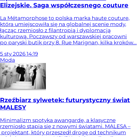
Elizejskie. Saga współczesnego couture
La Métamorphose to polska marka haute couture,
która umiejscowiła się na globalnej scenie mody,
łącząc rzemiosło z filantropią i dyplomacją
kulturową. Począwszy od warszawskiej pracowni
po paryski butik przy 8. Rue Marignan, kilka kroków...
5
sty
2026
14:19
Moda
Rzeźbiarz sylwetek: futurystyczny świat
MALESY
Minimalizm spotyka awangardę, a klasyczne
rzemiosło stapia się z nowymi światami. MALESA –
projektant, który przeszedł drogę od technikum