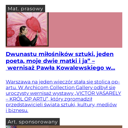
Mat. prasowy
Dwunastu miłośników sztuki, jeden
poeta, moje dwie matki i ja” –
wernisaż Pawła Kowalewskiego w...
Warszawa na jeden wieczór stała się stolicą op-
artu. W Archicom Collection Gallery odbył się
uroczysty wernisaż wystawy „VICTOR VASARELY
– KRÓL OP ARTU”, który zgromadził
przedstawicieli świata sztuki, kultury, mediów
i biznesu.
Art. sponsorowany