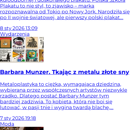
kuloodpornej i doskonałego plakatu. Polska Szkoła
Plakatu to nie styl, to zjawisko – marka
rozpoznawalna od Tokio po Nowy Jork. Narodziła się
po II wojnie światowej, ale pierwszy polski plakat...
8
sty
2026
13:09
Wydarzenia
Barbara Munzer. Tkając z metalu złote sny
Metaloplastyka to ciężka, wymagająca dziedzina,
wybierana przez współczesnych artystów niezwykle
rzadko. Dlatego postać Barbary Munzer tym
bardziej zadziwia. To kobieta, która nie boi się
lutować, w pasji tnie i wygina twardą blachę,...
7
sty
2026
19:18
Moda