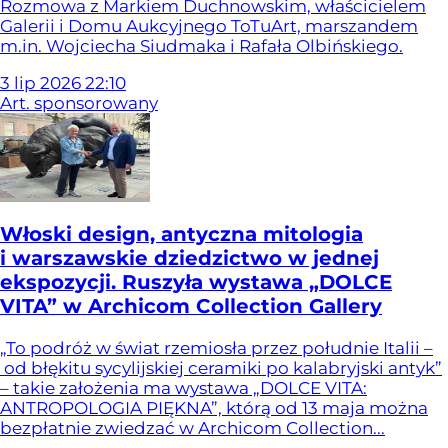
Rozmowa z Markiem Duchnowskim, właścicielem
Galerii i Domu Aukcyjnego ToTuArt, marszandem
m.in. Wojciecha Siudmaka i Rafała Olbińskiego.
3
lip
2026
22:10
Art. sponsorowany
Włoski design, antyczna mitologia
i warszawskie dziedzictwo w jednej
ekspozycji. Ruszyła wystawa „DOLCE
VITA” w Archicom Collection Gallery
„To podróż w świat rzemiosła przez południe Italii –
od błękitu sycylijskiej ceramiki po kalabryjski antyk”
– takie założenia ma wystawa „DOLCE VITA:
ANTROPOLOGIA PIĘKNA”, którą od 13 maja można
bezpłatnie zwiedzać w Archicom Collection...