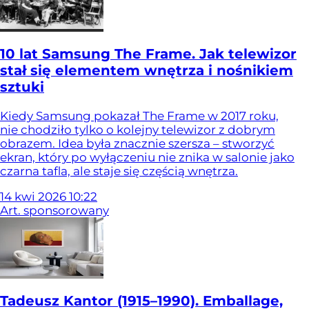
10 lat Samsung The Frame. Jak telewizor
stał się elementem wnętrza i nośnikiem
sztuki
Kiedy Samsung pokazał The Frame w 2017 roku,
nie chodziło tylko o kolejny telewizor z dobrym
obrazem. Idea była znacznie szersza – stworzyć
ekran, który po wyłączeniu nie znika w salonie jako
czarna tafla, ale staje się częścią wnętrza.
14
kwi
2026
10:22
Art. sponsorowany
Tadeusz Kantor (1915–1990). Emballage,