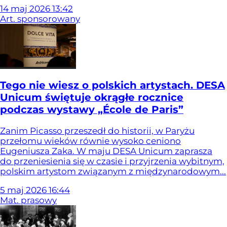
14
maj
2026
13:42
Art. sponsorowany
Tego nie wiesz o polskich artystach. DESA
Unicum świętuje okrągłe rocznice
podczas wystawy „École de Paris”
Zanim Picasso przeszedł do historii, w Paryżu
przełomu wieków równie wysoko ceniono
Eugeniusza Zaka. W maju DESA Unicum zaprasza
do przeniesienia się w czasie i przyjrzenia wybitnym,
polskim artystom związanym z międzynarodowym...
5
maj
2026
16:44
Mat. prasowy