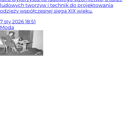
ludowych tworzyw i technik do projektowania
odzieży współczesnej sięga XIX wieku.
7
sty
2026
18:51
Moda