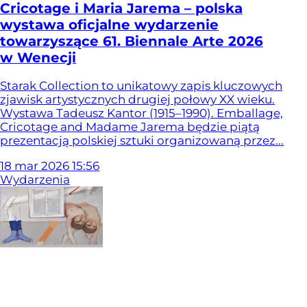
Cricotage i Maria Jarema – polska
wystawa oficjalne wydarzenie
towarzyszące 61. Biennale Arte 2026
w Wenecji
Starak Collection to unikatowy zapis kluczowych
zjawisk artystycznych drugiej połowy XX wieku.
Wystawa Tadeusz Kantor (1915–1990). Emballage,
Cricotage and Madame Jarema będzie piątą
prezentacją polskiej sztuki organizowaną przez...
18
mar
2026
15:56
Wydarzenia