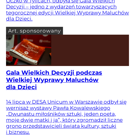
Oczko w Tylicach, odbyła się Gala Wielkich
Decyzji – jedno z wydarzeń towarzyszących
tegorocznej edycji Wielkiej Wyprawy Maluchów
dla Dzieci.
Art. sponsorowany
Gala Wielkich Decyzji podczas
Wielkiej Wyprawy Maluchów
dla Dzieci
14 lipca w DESA Unicum w Warszawie odbył się
wernisaż wystawy Pawła Kowalewskiego
„Dwunastu miłośników sztuki, jeden poeta,
moje dwie matki i ja”, który zgromadził liczne
grono przedstawicieli świata kultury, sztuki
i biznesu.