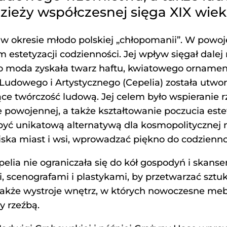
zieży współczesnej sięga XIX wiek
w okresie młodo polskiej „chłopomanii”. W powoj
stetyzacji codzienności. Jej wpływ sięgał dalej
 To moda zyskała twarz haftu, kwiatowego ornamen
 Ludowego i Artystycznego (Cepelia) została utw
ące twórczość ludową. Jej celem było wspieranie r
powojennej, a także kształtowanie poczucia este
a być unikatową alternatywą dla kosmopolityczne
ska miast i wsi, wprowadzać piękno do codzienno
epelia nie ograniczała się do kół gospodyń i skan
, scenografami i plastykami, by przetwarzać szt
akże wystroje wnętrz, w których nowoczesne mebl
y rzeźbą.