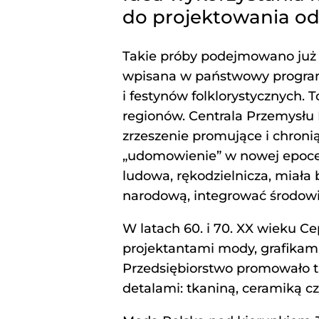
do projektowania od
Takie próby podejmowano już 
wpisana w państwowy program e
i festynów folklorystycznych.
regionów. Centrala Przemysłu
zrzeszenie promujące i chroni
„udomowienie” w nowej epoce 
ludowa, rękodzielnicza, miał
narodową, integrować środowi
W latach 60. i 70. XX wieku C
projektantami mody, grafikami
Przedsiębiorstwo promowało t
detalami: tkaniną, ceramiką cz