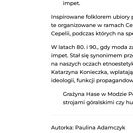
impet.
Inspirowane folklorem ubiory
te organizowane w ramach Cepe
Cepelii, podczas których na s
W latach 80. i 90., gdy moda za
impet. Stał się synonimem prz
na naszych oczach etnoestetyk
Katarzyna Konieczka, wplatają 
ideologii, funkcji propagando
Grażyna Hase w Modzie Po
strojami góralskimi czy hu
Autorka: Paulina Adamczyk