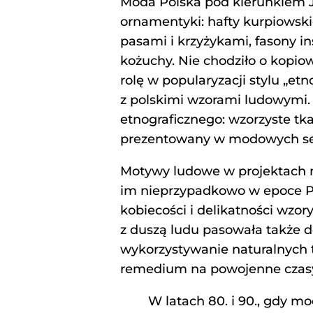
Moda Polska pod kierunkiem J
ornamentyki: hafty kurpiowski
pasami i krzyżykami, fasony in
kożuchy. Nie chodziło o kopiow
rolę w popularyzacji stylu „et
z polskimi wzorami ludowymi. U
etnograficznego: wzorzyste tkan
prezentowany w modowych ses
Motywy ludowe w projektach m
im nieprzypadkowo w epoce PR
kobiecości i delikatności wzo
z duszą ludu pasowała także do
wykorzystywanie naturalnych t
remedium na powojenne czasy 
W latach 80. i 90., gdy mo