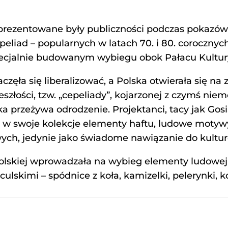
 prezentowane były publiczności podczas pokazó
liad – popularnych w latach 70. i 80. corocznyc
pecjalnie budowanym wybiegu obok Pałacu Kultury
częła się liberalizować, a Polska otwierała się na z
eszłości, tzw. „cepeliady”, kojarzonej z czymś ni
a przeżywa odrodzenie. Projektanci, tacy jak Gosi
w swoje kolekcje elementy haftu, ludowe motywy, t
wych, jedynie jako świadome nawiązanie do kultu
lskiej wprowadzała na wybieg elementy ludowej
culskimi – spódnice z koła, kamizelki, pelerynki, k