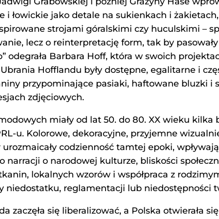
adwigi Grabowskiej i później Grażyny Hase wpr
e i łowickie jako detale na sukienkach i żakieta
spirowane strojami góralskimi czy huculskimi – spó
anie, lecz o reinterpretację form, tak by pasował
no” odegrała Barbara Hoff, która w swoich projekt
brania Hofflandu były dostępne, egalitarne i czę
iny przypominające pasiaki, haftowane bluzki i suk
jach zdjęciowych.
odowych miały od lat 50. do 80. XX wieku kilka 
L-u. Kolorowe, dekoracyjne, przyjemne wizualni
ry urozmaicały codzienność tamtej epoki, wpływaj
 narracji o narodowej kulturze, bliskości społeczn
kanin, lokalnych wzorów i współpraca z rodzimym
niedostatku, reglamentacji lub niedostępności t
da zaczęła się liberalizować, a Polska otwierała się