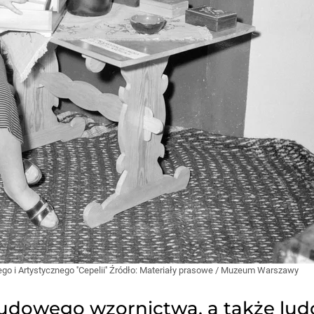
 i Artystycznego ''Cepelii''
Źródło:
Materiały prasowe
/
Muzeum Warszawy
ludowego wzornictwa, a także lud