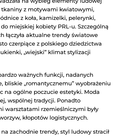
owadzała na wybieg elementy ludowej
ch, tkaniny z motywami kwiatowymi,
dnice z koła, kamizelki, pelerynki,
y do miejskiej kobiety PRL-u. Szczególną
ach łączyła aktualne trendy światowe
sto czerpiące z polskiego dziedzictwa
ienki, „wiejski” klimat stylizacji
bardzo ważnych funkcji, nadanych
e, bliskie „romantycznemu” wyobrażeniu
ąc na ogólne poczucie estetyki. Moda
ej, wspólnej tradycji. Ponadto
i warsztatami rzemieślniczymi były
worzyw, kłopotów logistycznych.
 na zachodnie trendy, styl ludowy stracił