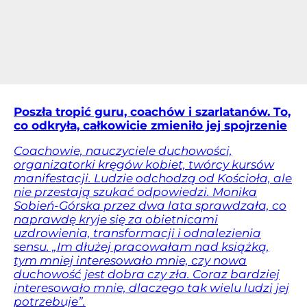
Poszła tropić guru, coachów i szarlatanów. To,
co odkryła, całkowicie zmieniło jej spojrzenie
Coachowie, nauczyciele duchowości,
organizatorki kręgów kobiet, twórcy kursów
manifestacji. Ludzie odchodzą od Kościoła, ale
nie przestają szukać odpowiedzi. Monika
Sobień-Górska przez dwa lata sprawdzała, co
naprawdę kryje się za obietnicami
uzdrowienia, transformacji i odnalezienia
sensu. „Im dłużej pracowałam nad książką,
tym mniej interesowało mnie, czy nowa
duchowość jest dobra czy zła. Coraz bardziej
interesowało mnie, dlaczego tak wielu ludzi jej
potrzebuje”.