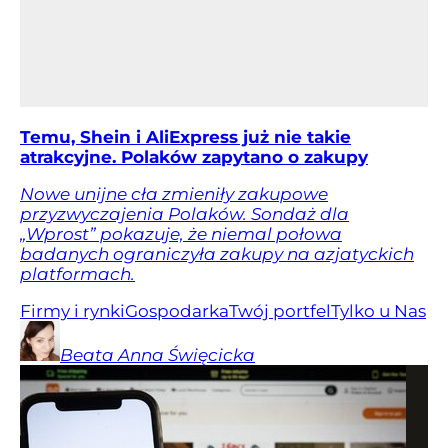
Temu, Shein i AliExpress już nie takie
atrakcyjne. Polaków zapytano o zakupy
Nowe unijne cła zmieniły zakupowe
przyzwyczajenia Polaków. Sondaż dla
„Wprost” pokazuje, że niemal połowa
badanych ograniczyła zakupy na azjatyckich
platformach.
Firmy i rynki
Gospodarka
Twój portfel
Tylko u Nas
Beata Anna
Święcicka