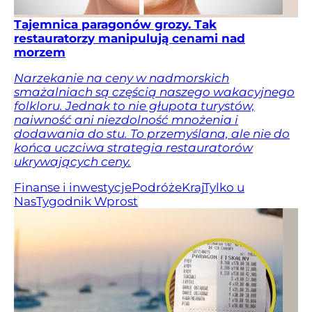
Tajemnica paragonów grozy. Tak
restauratorzy manipulują cenami nad
morzem
Narzekanie na ceny w nadmorskich
smażalniach są częścią naszego wakacyjnego
folkloru. Jednak to nie głupota turystów,
naiwność ani niezdolność mnożenia i
dodawania do stu. To przemyślana, ale nie do
końca uczciwa strategia restauratorów
ukrywających ceny.
Finanse i inwestycje
Podróże
Kraj
Tylko u
Nas
Tygodnik Wprost