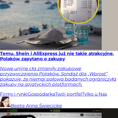
Temu, Shein i AliExpress już nie takie atrakcyjne.
Polaków zapytano o zakupy
Nowe unijne cła zmieniły zakupowe
przyzwyczajenia Polaków. Sondaż dla „Wprost”
pokazuje, że niemal połowa badanych ograniczyła
zakupy na azjatyckich platformach.
Firmy i rynki
Gospodarka
Twój portfel
Tylko u Nas
Beata Anna
Święcicka