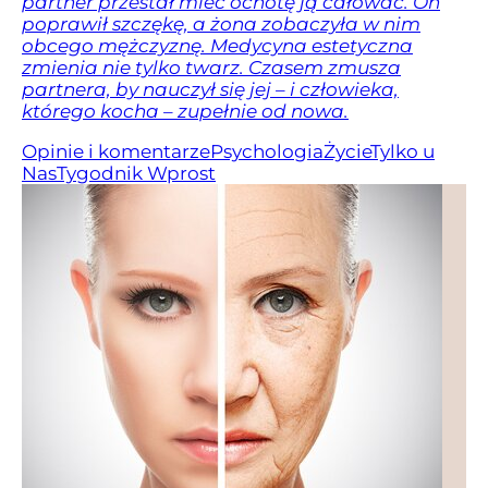
partner przestał mieć ochotę ją całować. On
poprawił szczękę, a żona zobaczyła w nim
obcego mężczyznę. Medycyna estetyczna
zmienia nie tylko twarz. Czasem zmusza
partnera, by nauczył się jej – i człowieka,
którego kocha – zupełnie od nowa.
Opinie i komentarze
Psychologia
Życie
Tylko u
Nas
Tygodnik Wprost