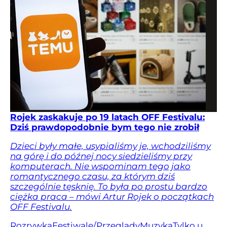
Rojek zaskakuje po 19 latach OFF Festivalu:
Dziś prawdopodobnie bym tego nie zrobił
Dzieci były małe, usypialiśmy je, wchodziliśmy
na górę i do późnej nocy siedzieliśmy przy
komputerach. Nie wspominam tego jako
romantycznego czasu, za którym dziś
szczególnie tęsknię. To była po prostu bardzo
ciężka praca – mówi Artur Rojek o początkach
OFF Festivalu.
Rozrywka
Festiwale/Przeglądy
Muzyka
Tylko u