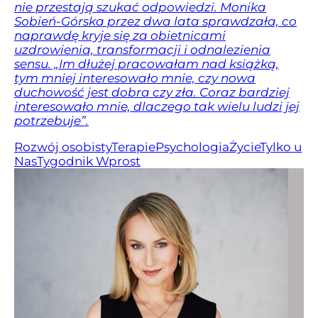
nie przestają szukać odpowiedzi. Monika
Sobień-Górska przez dwa lata sprawdzała, co
naprawdę kryje się za obietnicami
uzdrowienia, transformacji i odnalezienia
sensu. „Im dłużej pracowałam nad książką,
tym mniej interesowało mnie, czy nowa
duchowość jest dobra czy zła. Coraz bardziej
interesowało mnie, dlaczego tak wielu ludzi jej
potrzebuje”.
Rozwój osobisty
Terapie
Psychologia
Życie
Tylko u
Nas
Tygodnik Wprost