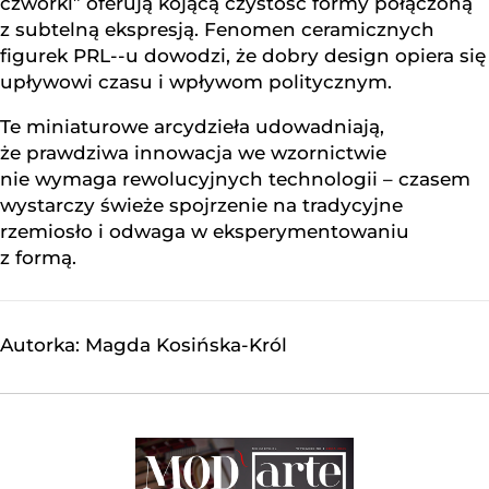
czwórki” oferują kojącą czystość formy połączoną
z subtelną ekspresją. Fenomen ceramicznych
figurek PRL--u dowodzi, że dobry design opiera się
upływowi czasu i wpływom politycznym.
Te miniaturowe arcydzieła udowadniają,
że prawdziwa innowacja we wzornictwie
nie wymaga rewolucyjnych technologii – czasem
wystarczy świeże spojrzenie na tradycyjne
rzemiosło i odwaga w eksperymentowaniu
z formą.
Autorka: Magda Kosińska-Król