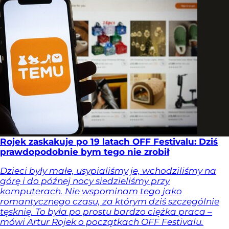
Rojek zaskakuje po 19 latach OFF Festivalu: Dziś
prawdopodobnie bym tego nie zrobił
Dzieci były małe, usypialiśmy je, wchodziliśmy na
górę i do późnej nocy siedzieliśmy przy
komputerach. Nie wspominam tego jako
romantycznego czasu, za którym dziś szczególnie
tęsknię. To była po prostu bardzo ciężka praca –
mówi Artur Rojek o początkach OFF Festivalu.