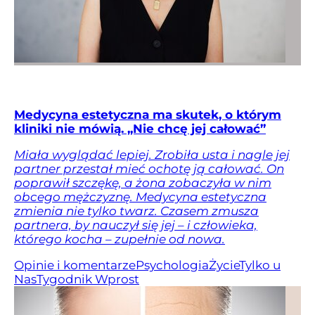
Medycyna estetyczna ma skutek, o którym
kliniki nie mówią. „Nie chcę jej całować”
Miała wyglądać lepiej. Zrobiła usta i nagle jej
partner przestał mieć ochotę ją całować. On
poprawił szczękę, a żona zobaczyła w nim
obcego mężczyznę. Medycyna estetyczna
zmienia nie tylko twarz. Czasem zmusza
partnera, by nauczył się jej – i człowieka,
którego kocha – zupełnie od nowa.
Opinie i komentarze
Psychologia
Życie
Tylko u
Nas
Tygodnik Wprost