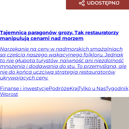
UDOSTĘPNIJ
Tajemnica paragonów grozy. Tak restauratorzy
manipulują cenami nad morzem
Narzekanie na ceny w nadmorskich smażalniach
są częścią naszego wakacyjnego folkloru. Jednak
to nie głupota turystów, naiwność ani niezdolność
mnożenia i dodawania do stu. To przemyślana, ale
nie do końca uczciwa strategia restauratorów
ukrywających ceny.
Finanse i inwestycje
Podróże
Kraj
Tylko u Nas
Tygodnik
Wprost