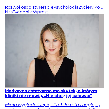
Rozwój osobisty
Terapie
Psychologia
Życie
Tylko u
Nas
Tygodnik Wprost
Medycyna estetyczna ma skutek, o którym
kliniki nie mówią. „Nie chcę jej całować”
Miała wyglądać lepiej. Zrobiła usta i nagle jej