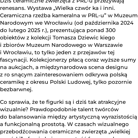
Dziś ceramiczne zwierzęta z PRL-u przeżywają
renesans. Wystawa „Wielka czwór ka i inni.
Ceramiczna rzeźba kameralna w PRL-u” w Muzeum
Narodowym we Wrocławiu (od października 2024
do lutego 2025 r.), prezentująca ponad 300
obiektów z kolekcji Tomasza Dziewic kiego
i zbiorów Muzeum Narodowego w Warszawie
i Wrocławiu, to tylko jeden z przejawów tej
fascynacji. Kolekcjonerzy płacą coraz wyższe sumy
na aukcjach, a międzynarodowa scena designu
z ro snącym zainteresowaniem odkrywa polską
ceramikę z okresu Polski Ludowej, tylko pozornie
bezbarwnej.
Co sprawia, że te figurki są i dziś tak atrakcyjne
wizualnie? Prawdopodobnie talent twórców
do balansowania między artystyczną wyrazistością
a funkcjonalną prostotą. W czasach wizualnego
przebodźcowania ceramiczne zwierzęta „wielkiej