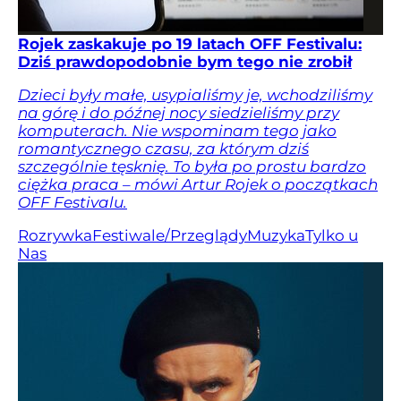
Rojek zaskakuje po 19 latach OFF Festivalu:
Dziś prawdopodobnie bym tego nie zrobił
Dzieci były małe, usypialiśmy je, wchodziliśmy
na górę i do późnej nocy siedzieliśmy przy
komputerach. Nie wspominam tego jako
romantycznego czasu, za którym dziś
szczególnie tęsknię. To była po prostu bardzo
ciężka praca – mówi Artur Rojek o początkach
OFF Festivalu.
Rozrywka
Festiwale/Przeglądy
Muzyka
Tylko u
Nas