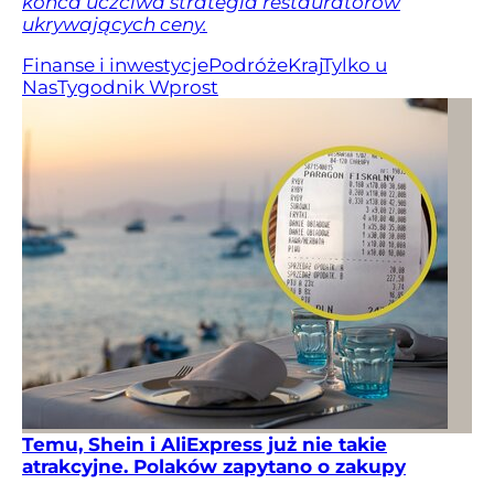
końca uczciwa strategia restauratorów
ukrywających ceny.
Finanse i inwestycje
Podróże
Kraj
Tylko u
Nas
Tygodnik Wprost
Temu, Shein i AliExpress już nie takie
atrakcyjne. Polaków zapytano o zakupy