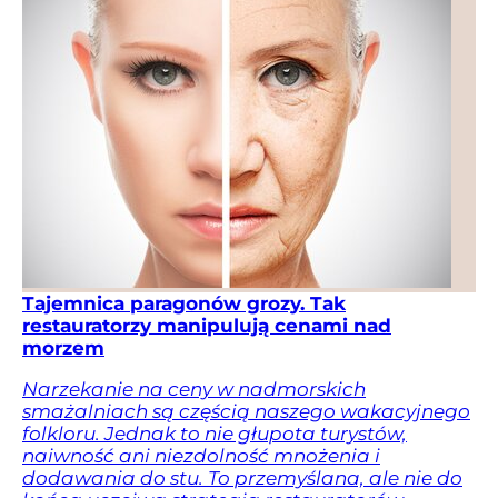
Tajemnica paragonów grozy. Tak
restauratorzy manipulują cenami nad
morzem
Narzekanie na ceny w nadmorskich
smażalniach są częścią naszego wakacyjnego
folkloru. Jednak to nie głupota turystów,
naiwność ani niezdolność mnożenia i
dodawania do stu. To przemyślana, ale nie do