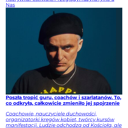
Nas
Poszła tropić guru, coachów i szarlatanów. To,
co odkryła, całkowicie zmieniło jej spojrzenie
Coachowie, nauczyciele duchowości,
organizatorki kręgów kobiet, twórcy kursów
manifestacji. Ludzie odchodzą od Kościoła, ale