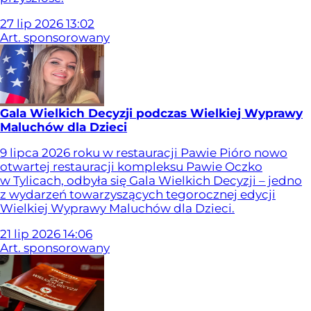
27
lip
2026
13:02
Art. sponsorowany
Gala Wielkich Decyzji podczas Wielkiej Wyprawy
Maluchów dla Dzieci
9 lipca 2026 roku w restauracji Pawie Pióro nowo
otwartej restauracji kompleksu Pawie Oczko
w Tylicach, odbyła się Gala Wielkich Decyzji – jedno
z wydarzeń towarzyszących tegorocznej edycji
Wielkiej Wyprawy Maluchów dla Dzieci.
21
lip
2026
14:06
Art. sponsorowany