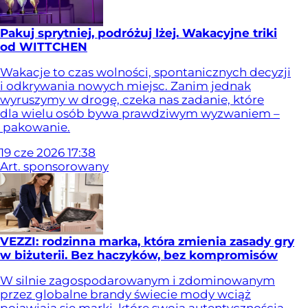
Pakuj sprytniej, podróżuj lżej. Wakacyjne triki
od WITTCHEN
Wakacje to czas wolności, spontanicznych decyzji
i odkrywania nowych miejsc. Zanim jednak
wyruszymy w drogę, czeka nas zadanie, które
dla wielu osób bywa prawdziwym wyzwaniem –
pakowanie.
19
cze
2026
17:38
Art. sponsorowany
VEZZI: rodzinna marka, która zmienia zasady gry
w biżuterii. Bez haczyków, bez kompromisów
W silnie zagospodarowanym i zdominowanym
przez globalne brandy świecie mody wciąż
pojawiają się marki, które swoją autentycznością