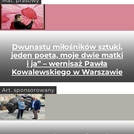
Mat. prasowy
Dwunastu miłośników sztuki,
jeden poeta, moje dwie matki
i ja” – wernisaż Pawła
Kowalewskiego w Warszawie
Art. sponsorowany