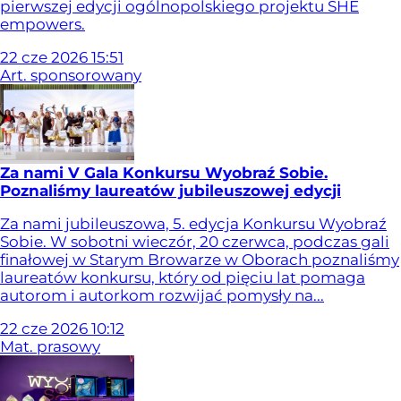
pierwszej edycji ogólnopolskiego projektu SHE
empowers.
22
cze
2026
15:51
Art. sponsorowany
Za nami V Gala Konkursu Wyobraź Sobie.
Poznaliśmy laureatów jubileuszowej edycji
Za nami jubileuszowa, 5. edycja Konkursu Wyobraź
Sobie. W sobotni wieczór, 20 czerwca, podczas gali
finałowej w Starym Browarze w Oborach poznaliśmy
laureatów konkursu, który od pięciu lat pomaga
autorom i autorkom rozwijać pomysły na...
22
cze
2026
10:12
Mat. prasowy