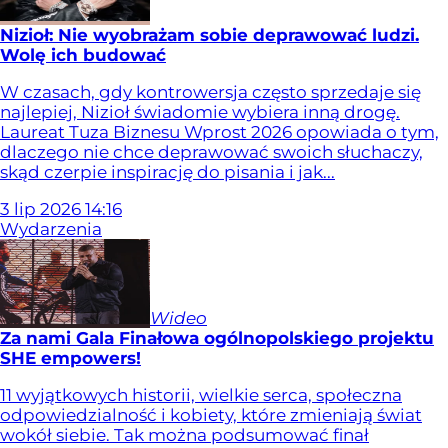
Nizioł: Nie wyobrażam sobie deprawować ludzi.
Wolę ich budować
W czasach, gdy kontrowersja często sprzedaje się
najlepiej, Nizioł świadomie wybiera inną drogę.
Laureat Tuza Biznesu Wprost 2026 opowiada o tym,
dlaczego nie chce deprawować swoich słuchaczy,
skąd czerpie inspirację do pisania i jak...
3
lip
2026
14:16
Wydarzenia
Wideo
Za nami Gala Finałowa ogólnopolskiego projektu
SHE empowers!
11 wyjątkowych historii, wielkie serca, społeczna
odpowiedzialność i kobiety, które zmieniają świat
wokół siebie. Tak można podsumować finał