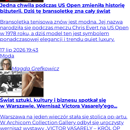
Jedna chwila podczas US Open zmieniła historię
biżuterii. Dziś tę bransoletkę zna cały świat
Bransoletka tenisowa znów jest modna. Jej nazwa
narodziła się podczas meczu Chris Evert na US Open
w 1978 roku, a dziś model ten jest symbolem
ponadczasowej elegancji i trendu quiet luxury.
17
lip
2026
19:43
Moda
Magda
Grefkowicz
Świat sztuki, kultury i biznesu spotkał się
w Warszawie. Wernisaż Victora Vasarely’ego...
Warszawa na jeden wieczór stała się stolicą op-artu.
W Archicom Collection Gallery odbył się uroczysty
wernisaż wystawy „VICTOR VASARELY – KRÓL OP