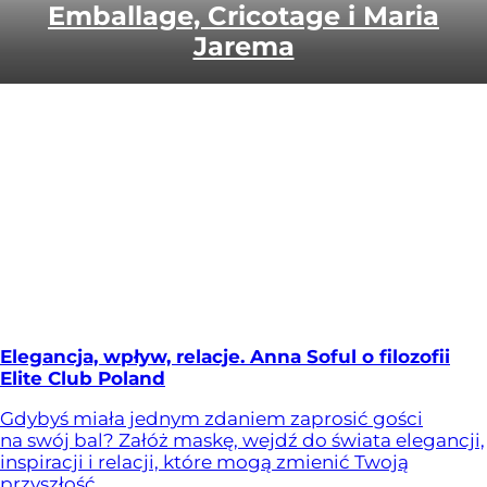
Emballage, Cricotage i Maria
Jarema
Elegancja, wpływ, relacje. Anna Soful o filozofii
Elite Club Poland
Gdybyś miała jednym zdaniem zaprosić gości
na swój bal? Załóż maskę, wejdź do świata elegancji,
inspiracji i relacji, które mogą zmienić Twoją
przyszłość.