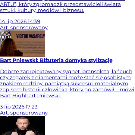
ARTU”, który zgromadził przedstawicieli świata
sztuki, kultury, mediów i biznesu.
14
lip
2026
14:39
Art. sponsorowany
Bart Pniewski: Biżuteria domyka stylizację
Dobrze zaprojektowany sygnet, bransoleta, łańcuch
czy zegarek z diamentami może stać się osobistym
znakiem rodziny, pamiątką sukcesu i materialnym
zapisem historii człowieka, który go zamówił – mówi
Bart Highbart Pniewski.
3
lip
2026
17:23
Art. sponsorowany