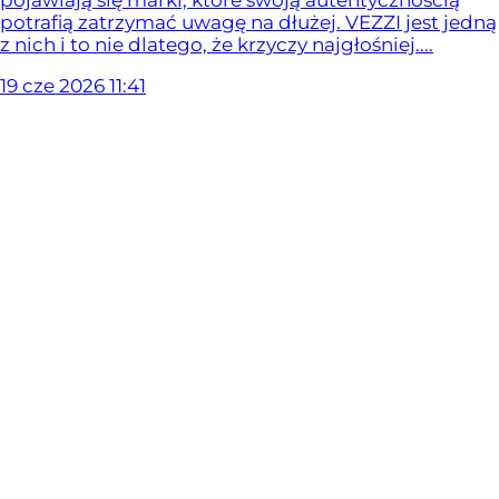
potrafią zatrzymać uwagę na dłużej. VEZZI jest jedną
z nich i to nie dlatego, że krzyczy najgłośniej....
19
cze
2026
11:41
Art. sponsorowany
Wideo
Polskie marki biżuterii, które warto znać – jak
rozpoznać wysoką jakość?
Wybór biżuterii to dla wielu z nas decyzja
o charakterze sentymentalnym. Szukamy
przedmiotów, które nie tylko dopełnią naszą
stylizację, ale staną się trwałym symbolem ważnych
chwil – zaręczyn, rocznic czy sukcesów
zawodowych.
15
cze
2026
11:12
Art. sponsorowany