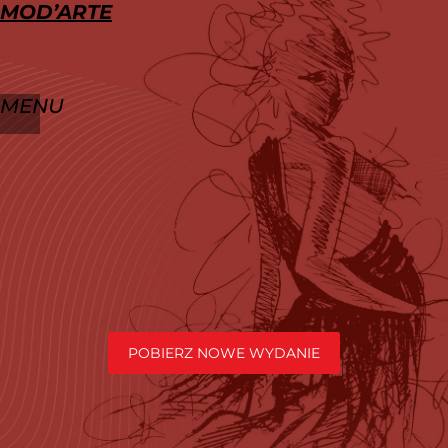
MOD’ARTE
MODA
SZTUKA
WYDARZENIA
WYDANIA
MENU
POBIERZ NOWE WYDANIE