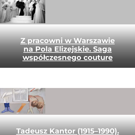
Z pracowni w Warszawie
na Pola Elizejskie. Saga
współczesnego couture
Tadeusz Kantor (1915–1990).