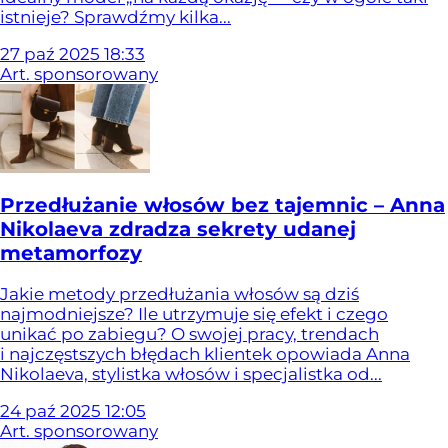
istnieje? Sprawdźmy kilka...
27
paź
2025
18:33
Art. sponsorowany
Przedłużanie włosów bez tajemnic – Anna
Nikolaeva zdradza sekrety udanej
metamorfozy
Jakie metody przedłużania włosów są dziś
najmodniejsze? Ile utrzymuje się efekt i czego
unikać po zabiegu? O swojej pracy, trendach
i najczęstszych błędach klientek opowiada Anna
Nikolaeva, stylistka włosów i specjalistka od...
24
paź
2025
12:05
Art. sponsorowany