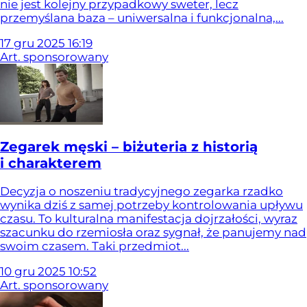
nie jest kolejny przypadkowy sweter, lecz
przemyślana baza – uniwersalna i funkcjonalna,...
17
gru
2025
16:19
Art. sponsorowany
Zegarek męski – biżuteria z historią
i charakterem
Decyzja o noszeniu tradycyjnego zegarka rzadko
wynika dziś z samej potrzeby kontrolowania upływu
czasu. To kulturalna manifestacja dojrzałości, wyraz
szacunku do rzemiosła oraz sygnał, że panujemy nad
swoim czasem. Taki przedmiot...
10
gru
2025
10:52
Art. sponsorowany