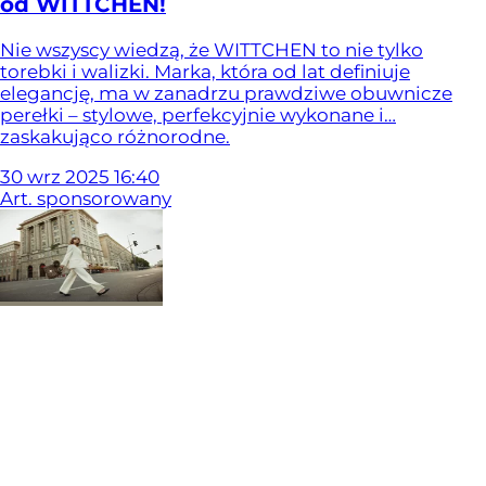
od WITTCHEN!
Nie wszyscy wiedzą, że WITTCHEN to nie tylko
torebki i walizki. Marka, która od lat definiuje
elegancję, ma w zanadrzu prawdziwe obuwnicze
perełki – stylowe, perfekcyjnie wykonane i…
zaskakująco różnorodne.
30
wrz
2025
16:40
Art. sponsorowany