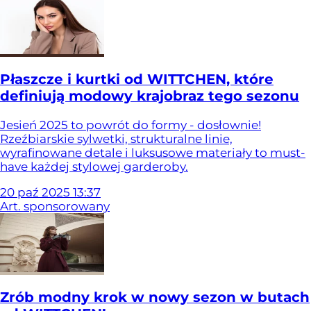
Płaszcze i kurtki od WITTCHEN, które
definiują modowy krajobraz tego sezonu
Jesień 2025 to powrót do formy - dosłownie!
Rzeźbiarskie sylwetki, strukturalne linie,
wyrafinowane detale i luksusowe materiały to must-
have każdej stylowej garderoby.
20
paź
2025
13:37
Art. sponsorowany
Zrób modny krok w nowy sezon w butach