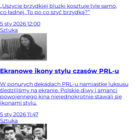
„Uszycie brzydkiej bluzki kosztuje tyle samo,
co ładnej. To po co szyć brzydką?”
5
sty
2026
12:00
Sztuka
Ekranowe ikony stylu czasów PRL-u
W ponurych dekadach PRL-u namiastkę luksusu
śledziliśmy na ekranie. Polskie diwy i amanci
powojennego kina niejednokrotnie stawali się
ikonami stylu.
5
sty
2026
11:47
Sztuka