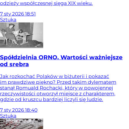
odzieży współczesnej sięga XIX wieku.
7
sty
2026
18:51
Sztuka
Spółdzielnia ORNO. Wartości ważniejsze
od srebra
Jak rozkochać Polaków w biżuterii i pokazać
im prawdziwe piękno? Przed takim dylematem
stanął Romuald Rochacki, który w powojennej
rzeczywistości otworzył miejsce z charakterem,
gdzie od kruszcu bardziej liczyli się ludzie.
7
sty
2026
18:40
Sztuka