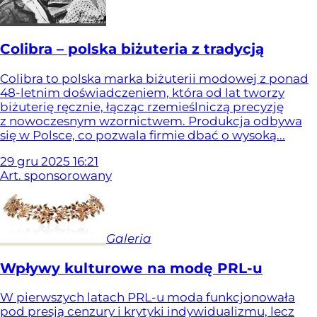
Colibra – polska biżuteria z tradycją
Colibra to polska marka biżuterii modowej z ponad
48-letnim doświadczeniem, która od lat tworzy
biżuterię ręcznie, łącząc rzemieślniczą precyzję
z nowoczesnym wzornictwem. Produkcja odbywa
się w Polsce, co pozwala firmie dbać o wysoką...
29
gru
2025
16:21
Art. sponsorowany
Galeria
Wpływy kulturowe na modę PRL-u
W pierwszych latach PRL-u moda funkcjonowała
pod presją cenzury i krytyki indywidualizmu, lecz