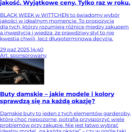
jakość. Wyjątkowe ceny. Tylko raz w roku.
BLACK WEEK w WITTCHEN to świadomy wybór
jakości w idealnym momencie. To propozycja
dla tych, którzy rozumieją różnicę między zakupem
a inwestycją i wiedzą, że prawdziwy styl to nie
kwestia chwili, lecz długoterminowa decyzja.
29
paź
2025
14:40
Art. sponsorowany
Buty damskie – jakie modele i kolory
sprawdzą się na każdą okazję?
Damskie buty to jeden z tych elementów garderoby,
które choć niepozorne, potrafią przysporzyć wiele
problemów przy zakupie. Nie jest łatwo wybrać
idealny model „na każdą okazję” – czy w ogóle taki