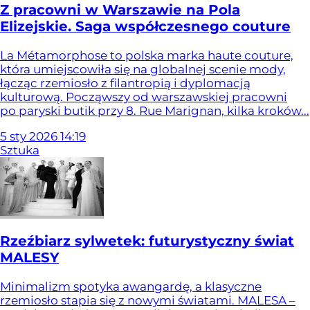
Z pracowni w Warszawie na Pola
Elizejskie. Saga współczesnego couture
La Métamorphose to polska marka haute couture,
która umiejscowiła się na globalnej scenie mody,
łącząc rzemiosło z filantropią i dyplomacją
kulturową. Począwszy od warszawskiej pracowni
po paryski butik przy 8. Rue Marignan, kilka kroków...
5
sty
2026
14:19
Sztuka
Rzeźbiarz sylwetek: futurystyczny świat
MALESY
Minimalizm spotyka awangardę, a klasyczne
rzemiosło stapia się z nowymi światami. MALESA –