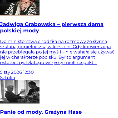
Jadwiga Grabowska – pierwsza dama
polskiej mody
Do ministerstwa chodziła na rozmowy ze słynną
szklaną popielniczką w kieszeni. Gdy konwersacja
nie przebiegała po jej myśli – nie wahała się używać
jej w charakterze pocisku. Był to argument
ostateczny. Dlatego wszyscy mieli respekt...
5
sty
2026
12:30
Sztuka
Panie od mody. Grażyna Hase