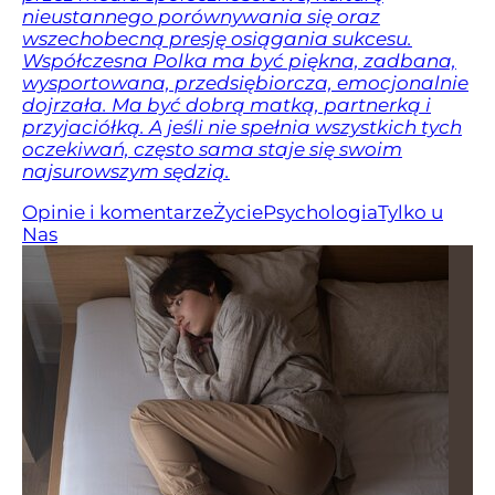
nieustannego porównywania się oraz
wszechobecną presję osiągania sukcesu.
Współczesna Polka ma być piękna, zadbana,
wysportowana, przedsiębiorcza, emocjonalnie
dojrzała. Ma być dobrą matką, partnerką i
przyjaciółką. A jeśli nie spełnia wszystkich tych
oczekiwań, często sama staje się swoim
najsurowszym sędzią.
Opinie i komentarze
Życie
Psychologia
Tylko u
Nas