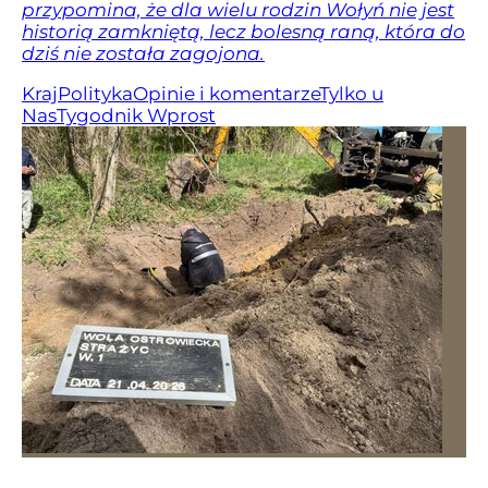
przypomina, że dla wielu rodzin Wołyń nie jest
historią zamkniętą, lecz bolesną raną, która do
dziś nie została zagojona.
Kraj
Polityka
Opinie i komentarze
Tylko u
Nas
Tygodnik Wprost