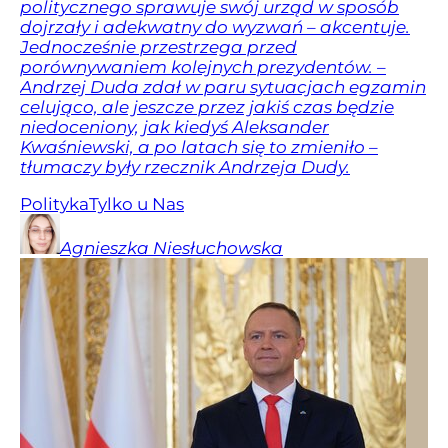
politycznego sprawuje swój urząd w sposób
dojrzały i adekwatny do wyzwań – akcentuje.
Jednocześnie przestrzega przed
porównywaniem kolejnych prezydentów. –
Andrzej Duda zdał w paru sytuacjach egzamin
celująco, ale jeszcze przez jakiś czas będzie
niedoceniony, jak kiedyś Aleksander
Kwaśniewski, a po latach się to zmieniło –
tłumaczy były rzecznik Andrzeja Dudy.
Polityka
Tylko u Nas
Agnieszka
Niesłuchowska