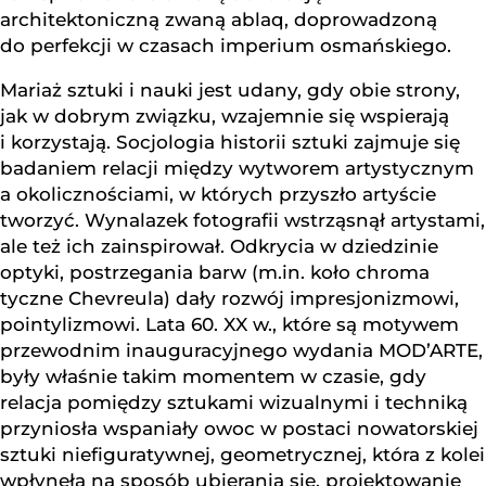
architektoniczną zwaną ablaq, doprowadzoną
do perfekcji w czasach imperium osmańskiego.
Mariaż sztuki i nauki jest udany, gdy obie strony,
jak w dobrym związku, wzajemnie się wspierają
i korzystają. Socjologia historii sztuki zajmuje się
badaniem relacji między wytworem artystycznym
a okolicznościami, w których przyszło artyście
tworzyć. Wynalazek fotografii wstrząsnął artystami,
ale też ich zainspirował. Odkrycia w dziedzinie
optyki, postrzegania barw (m.in. koło chroma
tyczne Chevreula) dały rozwój impresjonizmowi,
pointylizmowi. Lata 60. XX w., które są motywem
przewodnim inauguracyjnego wydania MOD’ARTE,
były właśnie takim momentem w czasie, gdy
relacja pomiędzy sztukami wizualnymi i techniką
przyniosła wspaniały owoc w postaci nowatorskiej
sztuki niefiguratywnej, geometrycznej, która z kolei
wpłynęła na sposób ubierania się, projektowanie