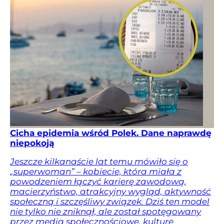
Cicha epidemia wśród Polek. Dane naprawdę
niepokoją
Jeszcze kilkanaście lat temu mówiło się o
„superwoman” – kobiecie, która miała z
powodzeniem łączyć karierę zawodową,
macierzyństwo, atrakcyjny wygląd, aktywność
społeczną i szczęśliwy związek. Dziś ten model
nie tylko nie zniknął, ale został spotęgowany
przez media społecznościowe, kulturę