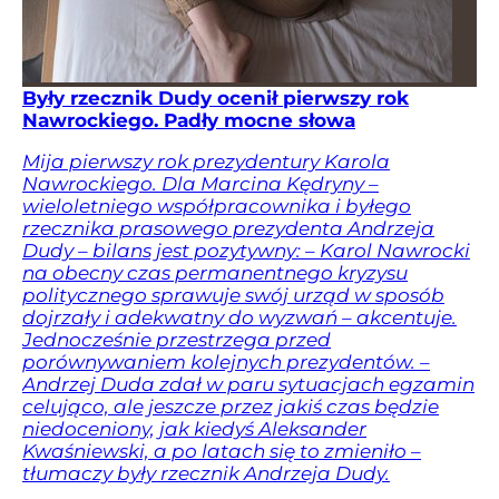
Były rzecznik Dudy ocenił pierwszy rok
Nawrockiego. Padły mocne słowa
Mija pierwszy rok prezydentury Karola
Nawrockiego. Dla Marcina Kędryny –
wieloletniego współpracownika i byłego
rzecznika prasowego prezydenta Andrzeja
Dudy – bilans jest pozytywny: – Karol Nawrocki
na obecny czas permanentnego kryzysu
politycznego sprawuje swój urząd w sposób
dojrzały i adekwatny do wyzwań – akcentuje.
Jednocześnie przestrzega przed
porównywaniem kolejnych prezydentów. –
Andrzej Duda zdał w paru sytuacjach egzamin
celująco, ale jeszcze przez jakiś czas będzie
niedoceniony, jak kiedyś Aleksander
Kwaśniewski, a po latach się to zmieniło –
tłumaczy były rzecznik Andrzeja Dudy.