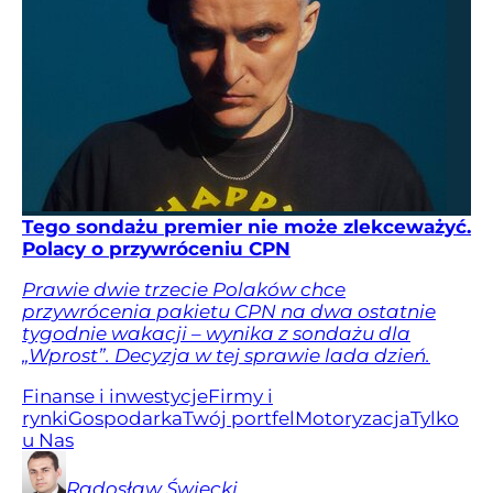
Tego sondażu premier nie może zlekceważyć.
Polacy o przywróceniu CPN
Prawie dwie trzecie Polaków chce
przywrócenia pakietu CPN na dwa ostatnie
tygodnie wakacji – wynika z sondażu dla
„Wprost”. Decyzja w tej sprawie lada dzień.
Finanse i inwestycje
Firmy i
rynki
Gospodarka
Twój portfel
Motoryzacja
Tylko
u Nas
Radosław
Święcki