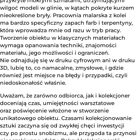
przykryte mokrymi szmatami, utrzymującymi
wilgoć modeli w glinie, w kątach pokryte kurzem
nieokreślone bryły. Pracownia malarska z kolei
ma bardzo specyficzny zapach farb i terpentyny,
która wprowadza mnie od razu w tryb pracy.
Tworzenie obiektu w klasycznych materiałach
wymaga opanowania techniki, znajomości
materiału, jego możliwości i ograniczeń.
Nie odnajduję się w druku cyfrowym ani w druku
3D, lubię to, co namacalne, zmysłowe, i gdzie
również jest miejsce na błędy i przypadki, czyli
niedoskonałość właśnie.
Uważam, że zarówno odbiorca, jak i kolekcjoner
doceniają czas, umiejętności warsztatowe
oraz poświęcenie włożone w stworzenie
unikatowego obiektu. Czasami kolekcjonowanie
sztuki zaczyna się od zwykłej chęci inwestycji
czy po prostu snobizmu, ale przygoda ta przynosi