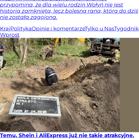
przypomina, że dla wielu rodzin Wołyń nie jest
historią zamkniętą, lecz bolesną raną, która do dziś
nie została zagojona.
Kraj
Polityka
Opinie i komentarze
Tylko u Nas
Tygodnik
Wprost
Temu, Shein i AliExpress już nie takie atrakcyjne.