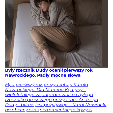
Były rzecznik Dudy ocenił pierwszy rok
Nawrockiego. Padły mocne słowa
Mija pierwszy rok prezydentury Karola
Nawrockiego. Dla Marcina Kędryny –
wieloletniego współpracownika i byłego
rzecznika prasowego prezydenta Andrzeja
Dudy – bilans jest pozytywny: – Karol Nawrocki
na obecny czas permanentnego kryzysu