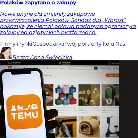
Polaków zapytano o zakupy
Nowe unijne cła zmieniły zakupowe
przyzwyczajenia Polaków. Sondaż dla „Wprost”
pokazuje, że niemal połowa badanych ograniczyła
zakupy na azjatyckich platformach.
Firmy i rynki
Gospodarka
Twój portfel
Tylko u Nas
Beata Anna
Święcicka