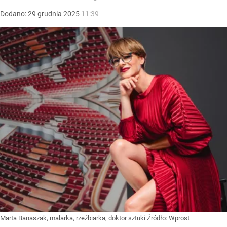
Dodano:
29
grudnia
2025
11:39
Marta Banaszak, malarka, rzeźbiarka, doktor sztuki
Źródło:
Wprost