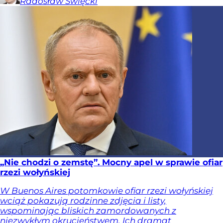
Radosław
Święcki
„Nie chodzi o zemstę”. Mocny apel w sprawie ofiar
rzezi wołyńskiej
W Buenos Aires potomkowie ofiar rzezi wołyńskiej
wciąż pokazują rodzinne zdjęcia i listy,
wspominając bliskich zamordowanych z
niezwykłym okrucieństwem. Ich dramat