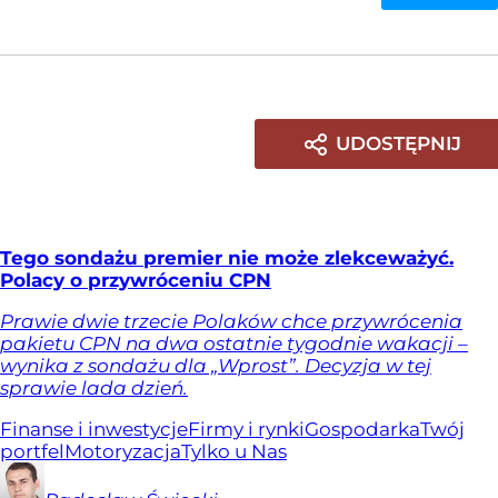
UDOSTĘPNIJ
Tego sondażu premier nie może zlekceważyć.
Polacy o przywróceniu CPN
Prawie dwie trzecie Polaków chce przywrócenia
pakietu CPN na dwa ostatnie tygodnie wakacji –
wynika z sondażu dla „Wprost”. Decyzja w tej
sprawie lada dzień.
Finanse i inwestycje
Firmy i rynki
Gospodarka
Twój
portfel
Motoryzacja
Tylko u Nas