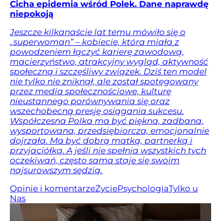
Cicha epidemia wśród Polek. Dane naprawdę
niepokoją
Jeszcze kilkanaście lat temu mówiło się o
„superwoman” – kobiecie, która miała z
powodzeniem łączyć karierę zawodową,
macierzyństwo, atrakcyjny wygląd, aktywność
społeczną i szczęśliwy związek. Dziś ten model
nie tylko nie zniknął, ale został spotęgowany
przez media społecznościowe, kulturę
nieustannego porównywania się oraz
wszechobecną presję osiągania sukcesu.
Współczesna Polka ma być piękna, zadbana,
wysportowana, przedsiębiorcza, emocjonalnie
dojrzała. Ma być dobrą matką, partnerką i
przyjaciółką. A jeśli nie spełnia wszystkich tych
oczekiwań, często sama staje się swoim
najsurowszym sędzią.
Opinie i komentarze
Życie
Psychologia
Tylko u
Nas