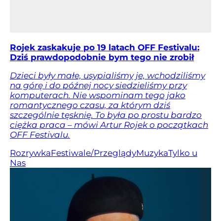
Rojek zaskakuje po 19 latach OFF Festivalu:
Dziś prawdopodobnie bym tego nie zrobił
Dzieci były małe, usypialiśmy je, wchodziliśmy
na górę i do późnej nocy siedzieliśmy przy
komputerach. Nie wspominam tego jako
romantycznego czasu, za którym dziś
szczególnie tęsknię. To była po prostu bardzo
ciężka praca – mówi Artur Rojek o początkach
OFF Festivalu.
Rozrywka
Festiwale/Przeglądy
Muzyka
Tylko u
Nas