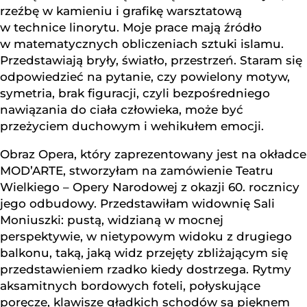
rzeźbę w kamieniu i grafikę warsztatową
w technice linorytu. Moje prace mają źródło
w matematycznych obliczeniach sztuki islamu.
Przedstawiają bryły, światło, przestrzeń. Staram się
odpowiedzieć na pytanie, czy powielony motyw,
symetria, brak figuracji, czyli bezpośredniego
nawiązania do ciała człowieka, może być
przeżyciem duchowym i wehikułem emocji.
Obraz Opera, który zaprezentowany jest na okładce
MOD’ARTE, stworzyłam na zamówienie Teatru
Wielkiego – Opery Narodowej z okazji 60. rocznicy
jego odbudowy. Przedstawiłam widownię Sali
Moniuszki: pustą, widzianą w mocnej
perspektywie, w nietypowym widoku z drugiego
balkonu, taką, jaką widz przejęty zbliżającym się
przedstawieniem rzadko kiedy dostrzega. Rytmy
aksamitnych bordowych foteli, połyskujące
poręcze, klawisze gładkich schodów są pięknem