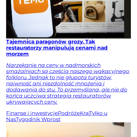
Tajemnica paragonów grozy. Tak
restauratorzy manipulują cenami nad
morzem
Narzekanie na ceny w nadmorskich
smażalniach są częścią naszego wakacyjnego
folkloru. Jednak to nie głupota turystów,
naiwność ani niezdolność mnożenia i
dodawania do stu. To przemyślana, ale nie do
końca uczciwa strategia restauratorów
ukrywających ceny.
Finanse i inwestycje
Podróże
Kraj
Tylko u
Nas
Tygodnik Wprost