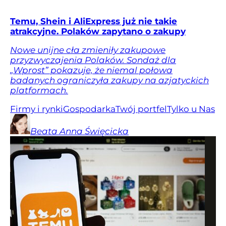
Temu, Shein i AliExpress już nie takie
atrakcyjne. Polaków zapytano o zakupy
Nowe unijne cła zmieniły zakupowe
przyzwyczajenia Polaków. Sondaż dla
„Wprost” pokazuje, że niemal połowa
badanych ograniczyła zakupy na azjatyckich
platformach.
Firmy i rynki
Gospodarka
Twój portfel
Tylko u Nas
Beata Anna
Święcicka