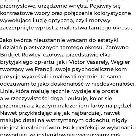
przemysłowe, urządzenie wnętrz. Pojawiły się
kontrastowe wzory oraz połączenia kolorystyczne
wywołujące iluzję optyczną, czyli motywy
zaczerpnięte wprost z malarstwa tamtego okresu.
Jako twórca nieustannie wracam do estetyki
i działań plastycznych tamtego okresu. Zarówno
Bridget Rowley, czołowa przedstawicielka
brytyjskiego op-artu, jak i Victor Vasarely, Węgier
tworzący we Francji, swoje psychodeliczne kom
pozycje wykreślali i malowali ręcznie. Ja sama
odczuwam to jako doskonałość w niedoskonałości.
Linia, którą maluję ręcznie, wydaje się prosta,
a w rzeczywistości drga i pulsuje, kolor się
przemienia z każdym nałożeniem farby na pędzel.
Nawet przykładając się jak najbardziej, nawet
malując detal na wstrzymanym oddechu, nigdy
nie jest idealnie równo. Brak perfekcji w wykonaniu
powoduje, że instynktownie wyczuwamy coś