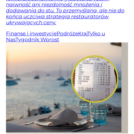
naiwność ani niezdolność mnożenia i
dodawania do stu. To przemyślana, ale nie do
końca uczciwa strategia restauratorów
ukrywających ceny.
Finanse i inwestycje
Podróże
Kraj
Tylko u
Nas
Tygodnik Wprost